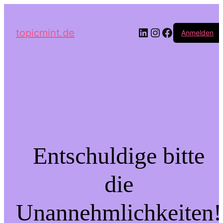
LinkedIn
Instagram
Facebook
topicmint.de
Anmelden
Entschuldige bitte
die
Unannehmlichkeiten!