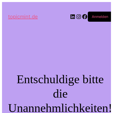
LinkedIn
Instagram
Facebook
topicmint.de
Anmelden
Entschuldige bitte
die
Unannehmlichkeiten!