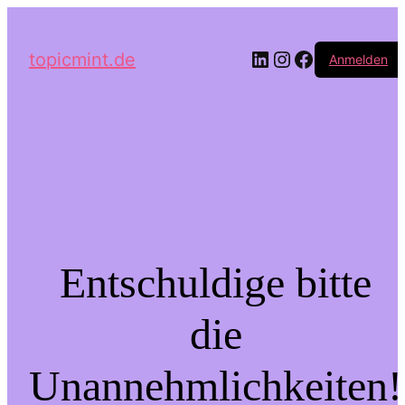
LinkedIn
Instagram
Facebook
topicmint.de
Anmelden
Entschuldige bitte
die
Unannehmlichkeiten!